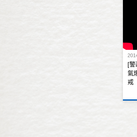
總質詢
市長施政報告
大會
201
[
氣
戒