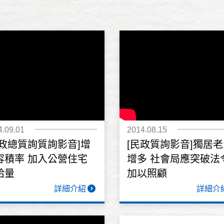
4.09.01
2014.08.15
市政總質詢質詢影音]增
[民政質詢影音]獨居
容積率 加入公營住宅
增多 社會局應突破法
給量
加以照顧
詳細介紹
詳細介