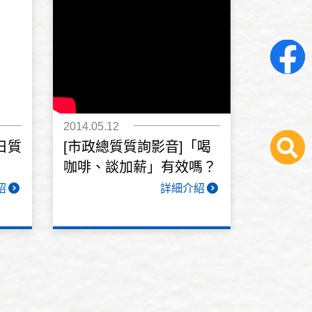
2014.05.12
日質
[市政總質質詢影音]「喝
咖啡、談加薪」有效嗎？
紹
詳細介紹