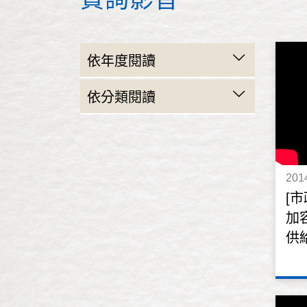
依年度閱讀
民國103年(2014)
依分類閱讀
民國102年(2013)
民政
民國101年(2012)
財政建設
201
民國100年(2011)
教育
[
加
交通
供
警政衛生
工務