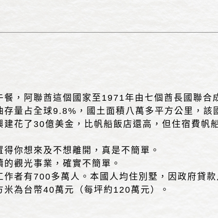
餐，阿聯酋這個國家至1971年由七個酋長國聯合
存量占全球9.8%，國土面積八萬多平方公里，該
興建花了30億美金，比帆船飯店還高，但住宿費帆
置得你想來及不想離開，真是不簡單。
續的觀光事業，確實不簡單。
作者有700多萬人。本國人均住別墅，因政府貸款
米為台幣40萬元（每坪約120萬元）。