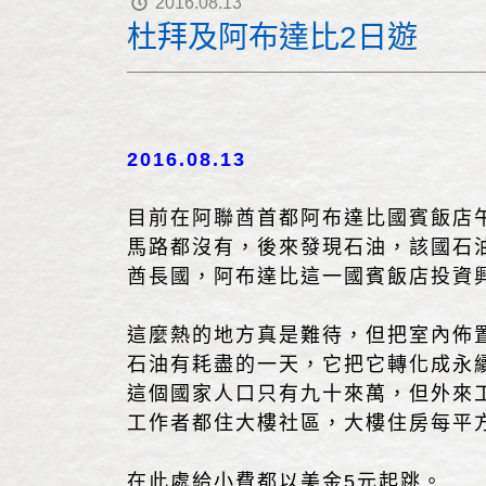
2016.08.13
杜拜及阿布達比2日遊
2016.08.13
目前在阿聯酋首都阿布達比國賓飯店午
馬路都沒有，後來發現石油，該國石油
酋長國，阿布達比這一國賓飯店投資
這麼熱的地方真是難待，但把室內佈
石油有耗盡的一天，它把它轉化成永
這個國家人口只有九十來萬，但外來工
工作者都住大樓社區，大樓住房每平方
在此處給小費都以美金5元起跳。