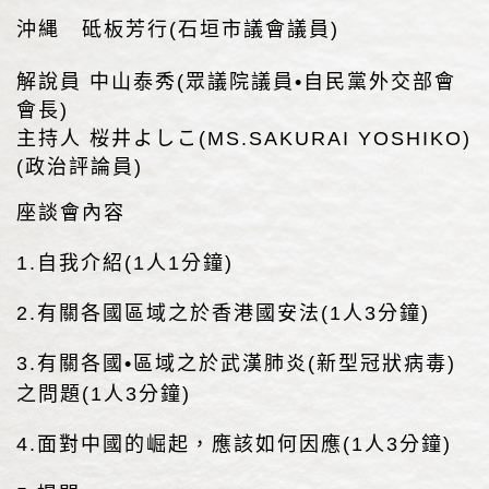
沖縄 砥板芳行(石垣市議會議員)
解說員 中山泰秀(眾議院議員•自民黨外交部會
會長)
主持人 桜井よしこ(MS.SAKURAI YOSHIKO)
(政治評論員)
座談會內容
1.自我介紹(1人1分鐘)
2.有關各國區域之於香港國安法(1人3分鐘)
3.有關各國•區域之於武漢肺炎(新型冠狀病毒)
之問題(1人3分鐘)
4.面對中國的崛起，應該如何因應(1人3分鐘)