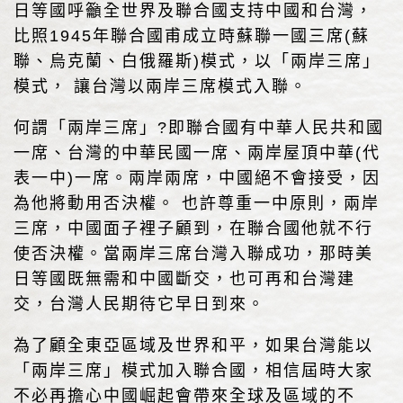
日等國呼籲全世界及聯合國支持中國和台灣，
比照1945年聯合國甫成立時蘇聯一國三席(蘇
聯、烏克蘭、白俄羅斯)模式，以「兩岸三席」
模式， 讓台灣以兩岸三席模式入聯。
何謂「兩岸三席」?即聯合國有中華人民共和國
一席、台灣的中華民國一席、兩岸屋頂中華(代
表一中)一席。兩岸兩席，中國絕不會接受，因
為他將動用否決權。 也許尊重一中原則，兩岸
三席，中國面子裡子顧到，在聯合國他就不行
使否決權。當兩岸三席台灣入聯成功，那時美
日等國既無需和中國斷交，也可再和台灣建
交，台灣人民期待它早日到來。
為了顧全東亞區域及世界和平，如果台灣能以
「兩岸三席」模式加入聯合國，相信屆時大家
不必再擔心中國崛起會帶來全球及區域的不