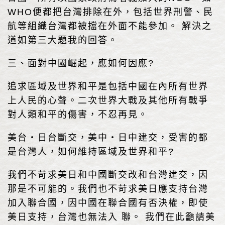
WHO便都把台灣排除在外，包括世界刑警、民
航等組織台灣都被擋在外面不能參加。 解決之
道如第三大題我的回答。
三、面對中國崛起，應如何因應?
追求區域及世界和平是包括中國在內所有世界
上人民的心聲。二次世界大戰及其他所有戰爭
對人類和平的傷害，不忍再見。
美台・日台斷交，美中・日中建交，受害的都
是台灣人，如何維持區域及世界和平?
我們不苛求美日和中國斷交改和台灣建交，因
那是不可能的。我們也不苛求美日應支持台灣
加入聯合國，因中國在聯合國有否決權，即使
美日支持，台灣也無法入 聯。 我們在此籲請美