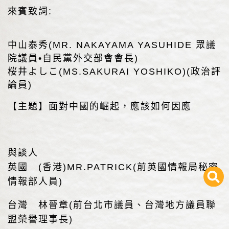
來賓致詞:
中山泰秀(MR. NAKAYAMA YASUHIDE 眾議
院議員•自民黨外交部會會長)
桜井よしこ(MS.SAKURAI YOSHIKO)(政治評
論員)
【主題】面對中國的崛起，應該如何因應
與談人
英國 (香港)MR.PATRICK(前英國情報局秘密
情報部人員)
台灣 林晉章(前台北市議員、台灣地方議員聯
盟榮譽理事長)