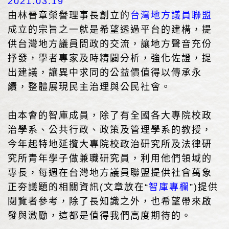
2021.03.19
由林晉章榮譽理事長創立的
台灣地方議員聯盟
成立的宗旨之一就是希望透過平台的建構，提
供台灣地方議員問政的交流，讓地方聲音充份
抒發，學者專家及時精闢分析，強化佐證，提
出建議，讓異中求同的公益價值得以傳承永
續，整體展現民主治理與公民社會。
由本會的智庫成員，除了有全國各大專院校政
治學系、公共行政、政策及管理學系的教授，
今年起特地延攬大專院校政治研究所及法律研
究所青年學子做兼職研究員，利用他們領域的
專長，每週在台灣地方議員聯盟提供社會萬象
正夯議題的相關資訊(文章放在“
智庫專欄
”)提供
閱覽者參考，除了長知識之外，也希望帶來啟
發與激勵，這都是值得我們高度期待的。